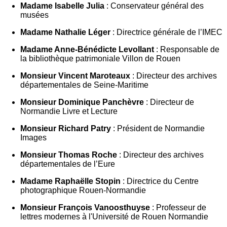
Madame Isabelle Julia
: Conservateur général des
musées
Madame Nathalie Léger
: Directrice générale de l’IMEC
Madame Anne-Bénédicte Levollant
: Responsable de
la bibliothèque patrimoniale Villon de Rouen
Monsieur Vincent Maroteaux
: Directeur des archives
départementales de Seine-Maritime
Monsieur Dominique Panchèvre
: Directeur de
Normandie Livre et Lecture
Monsieur Richard Patry
: Président de Normandie
Images
Monsieur Thomas Roche
: Directeur des archives
départementales de l’Eure
Madame Raphaëlle Stopin
: Directrice du Centre
photographique Rouen-Normandie
Monsieur François Vanoosthuyse
: Professeur de
lettres modernes à l'Université de Rouen Normandie