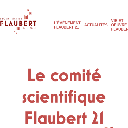
Skip
to
VIE ET
main
Main
L'ÉVÉNEMENT
ACTUALITÉS
OEUVRE
content
FLAUBERT 21
FLAUBE
Flaubert
navigation
21
Le comité
scientifique
Flaubert 21