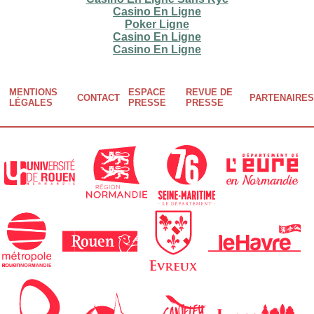
Casino En Ligne
Poker Ligne
Casino En Ligne
Casino En Ligne
MENTIONS
ESPACE
REVUE DE
CONTACT
PARTENAIRES
Footer
LÉGALES
PRESSE
PRESSE
menu