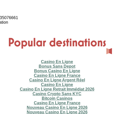
35076661
ation
Popular destinations
Casino En Ligne
Bonus Sans Depot
Bonus Casino En Ligne
Casino En Ligne France
Casino En Ligne Argent Réel
Casino En Ligne
Casino En Ligne Retrait Immédiat 2026
Casino Crypto Sans KYC
Bitcoin Casinos
Casino En Ligne France
Nouveau Casino En Ligne 2026
Nouveau Casino En Ligne 2026