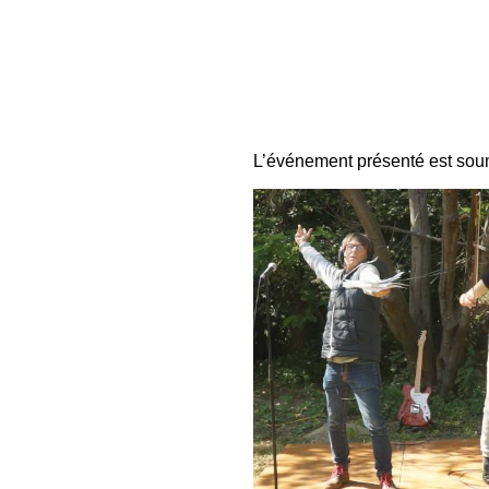
L’événement présenté est soumi