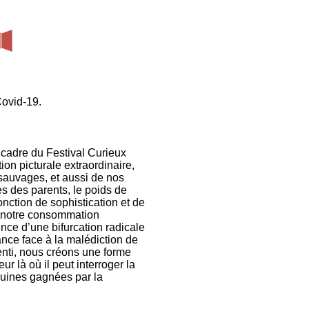
Covid-19.
 cadre du Festival Curieux
ion picturale extraordinaire,
 sauvages, et aussi de nos
ves des parents, le poids de
onction de sophistication et de
 à notre consommation
ence d’une bifurcation radicale
ance face à la malédiction de
enti, nous créons une forme
r là où il peut interroger la
 ruines gagnées par la