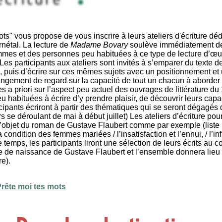
ots" vous propose de vous inscrire à leurs ateliers d'écriture dé
rnétal.
La lecture de
Madame Bovary
soulève immédiatement des
mmes et des personnes peu habituées à ce type de lecture d’œu
es participants aux ateliers sont invités à s’emparer du texte d
, puis d’écrire sur ces mêmes sujets avec un positionnement et 
hangement de regard sur la capacité de tout un chacun à aborder 
s a priori sur l’aspect peu actuel des ouvrages de littérature du
 habituées à écrire d’y prendre plaisir, de découvrir leurs capac
icipants écriront à partir des thématiques qui se seront dégagés
 se déroulant de mai à début juillet) Les ateliers d’écriture po
l’objet du roman de Gustave Flaubert comme par exemple (liste 
ndition des femmes mariées / l’insatisfaction et l’ennui, / l’infidé
 temps, les participants liront une sélection de leurs écrits au 
te de naissance de Gustave Flaubert et l’ensemble donnera lieu 
e).
rête moi tes mots