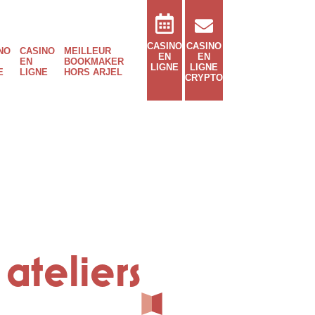
CASINO
CASINO
NO
CASINO
MEILLEUR
EN
EN
EN
BOOKMAKER
LIGNE
LIGNE
E
LIGNE
HORS ARJEL
CRYPTO
 ateliers