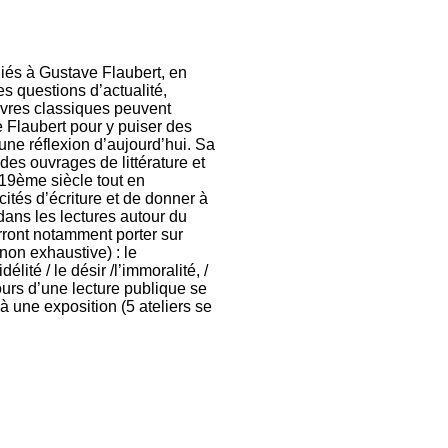
diés à Gustave Flaubert, en
 questions d’actualité,
vres classiques peuvent
e Flaubert pour y puiser des
une réflexion d’aujourd’hui. Sa
des ouvrages de littérature et
 19ème siècle tout en
ités d’écriture et de donner à
 dans les lectures autour du
urront notamment porter sur
non exhaustive) : le
lité / le désir /l’immoralité, /
cours d’une lecture publique se
à une exposition (5 ateliers se