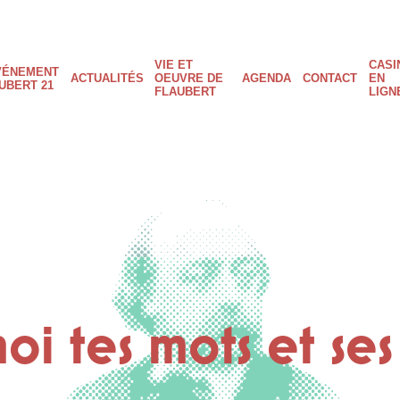
VIE ET
CASI
ain
VÉNEMENT
ACTUALITÉS
OEUVRE DE
AGENDA
CONTACT
EN
UBERT 21
FLAUBERT
LIGN
avigation
i tes mots et ses