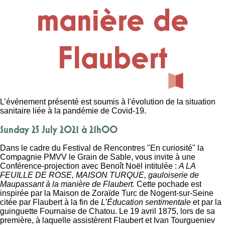
manière de
Flaubert
L’événement présenté est soumis à l'évolution de la situation
sanitaire liée à la pandémie de Covid-19.
Sunday 25 July 2021 à 21h00
Dans le cadre du Festival de Rencontres "En curiosité" la
Compagnie PMVV le Grain de Sable, vous invite à une
Conférence-projection avec
Benoît Noël intitulée :
A LA
FEUILLE DE ROSE, MAISON TURQUE, gauloiserie de
Maupassant à la manière de Flaubert.
Cette pochade est
inspirée par la Maison de Zoraïde Turc de Nogent-sur-Seine
citée par Flaubert à la fin de
L’Éducation sentimentale
et par la
guinguette Fournaise de Chatou.
Le 19 avril 1875, lors de sa
première, à laquelle assistèrent Flaubert et Ivan Tourgueniev