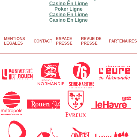
Casino En Ligne
Poker Ligne
Casino En Ligne
Casino En Ligne
MENTIONS
ESPACE
REVUE DE
CONTACT
PARTENAIRES
Footer
LÉGALES
PRESSE
PRESSE
menu