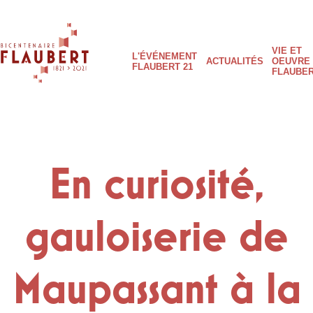
Skip
to
VIE ET
main
Main
L'ÉVÉNEMENT
ACTUALITÉS
OEUVRE
content
FLAUBERT 21
FLAUBE
Flaubert
navigation
21
En curiosité,
gauloiserie de
Maupassant à la