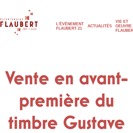
Skip
to
VIE ET
main
Main
L'ÉVÉNEMENT
ACTUALITÉS
OEUVRE
content
FLAUBERT 21
FLAUBE
Flaubert
navigation
21
Vente en avant-
première du
timbre Gustave