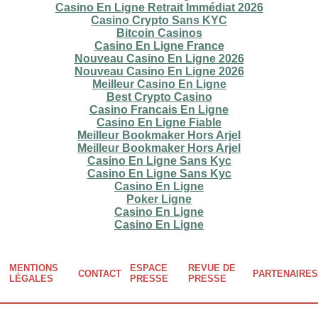
Casino En Ligne Retrait Immédiat 2026
Casino Crypto Sans KYC
Bitcoin Casinos
Casino En Ligne France
Nouveau Casino En Ligne 2026
Nouveau Casino En Ligne 2026
Meilleur Casino En Ligne
Best Crypto Casino
Casino Francais En Ligne
Casino En Ligne Fiable
Meilleur Bookmaker Hors Arjel
Meilleur Bookmaker Hors Arjel
Casino En Ligne Sans Kyc
Casino En Ligne Sans Kyc
Casino En Ligne
Poker Ligne
Casino En Ligne
Casino En Ligne
MENTIONS
ESPACE
REVUE DE
CONTACT
PARTENAIRES
Footer
LÉGALES
PRESSE
PRESSE