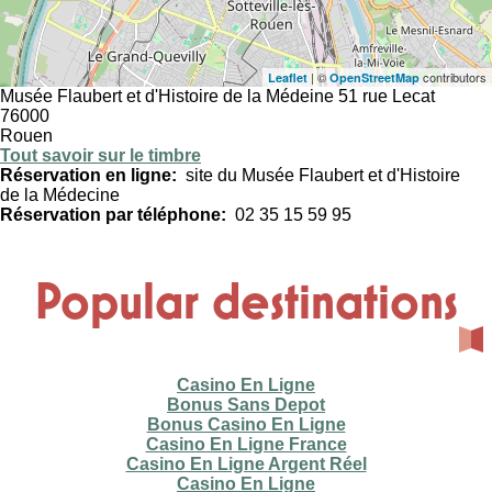
| ©
contributors
Leaflet
OpenStreetMap
Musée Flaubert et d'Histoire de la Médeine 51 rue Lecat
Code
76000
postal
Ville
Rouen
du
du
Tout savoir sur le timbre
lieu
lieu
Réservation en ligne
site du Musée Flaubert et d'Histoire
de la Médecine
Réservation par téléphone
02 35 15 59 95
Popular destinations
Casino En Ligne
Bonus Sans Depot
Bonus Casino En Ligne
Casino En Ligne France
Casino En Ligne Argent Réel
Casino En Ligne