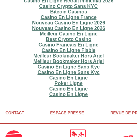
Casino En Ligne Retrait Immédiat 2026
Casino Crypto Sans KYC
Bitcoin Casinos
Casino En Ligne France
Nouveau Casino En Ligne 2026
Nouveau Casino En Ligne 2026
Meilleur Casino En Ligne
Best Crypto Casino
Casino Francais En Ligne
Casino En Ligne Fiable
Meilleur Bookmaker Hors Arjel
Meilleur Bookmaker Hors Arjel
Casino En Ligne Sans Kyc
Casino En Ligne Sans Kyc
Casino En Ligne
Poker Ligne
Casino En Ligne
Casino En Ligne
CONTACT
ESPACE PRESSE
REVUE DE P