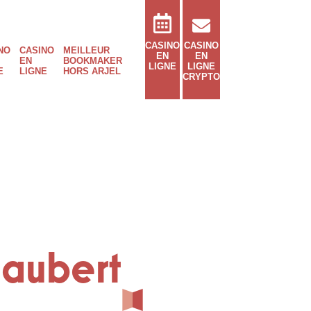
CASINO
CASINO
NO
CASINO
MEILLEUR
EN
EN
EN
BOOKMAKER
LIGNE
LIGNE
E
LIGNE
HORS ARJEL
CRYPTO
laubert