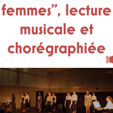
femmes", lecture
musicale et
chorégraphiée