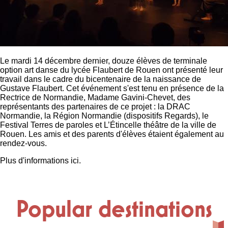
Le mardi 14 décembre dernier, douze élèves de terminale
option art danse du lycée Flaubert de Rouen ont présenté leur
travail dans le cadre du bicentenaire de la naissance de
Gustave Flaubert. Cet événement s'est tenu en présence de la
Rectrice de Normandie, Madame Gavini-Chevet, des
représentants des partenaires de ce projet : la DRAC
Normandie, la Région Normandie (dispositifs Regards), le
Festival Terres de paroles et L’Étincelle théâtre de la ville de
Rouen. Les amis et des parents d'élèves étaient également au
rendez-vous.
Plus d'informations ici.
Popular destinations