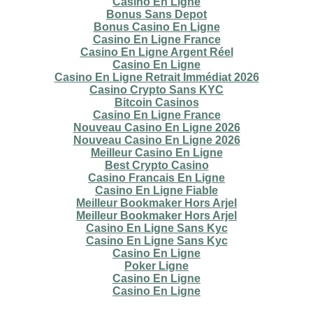
Casino En Ligne
Bonus Sans Depot
Bonus Casino En Ligne
Casino En Ligne France
Casino En Ligne Argent Réel
Casino En Ligne
Casino En Ligne Retrait Immédiat 2026
Casino Crypto Sans KYC
Bitcoin Casinos
Casino En Ligne France
Nouveau Casino En Ligne 2026
Nouveau Casino En Ligne 2026
Meilleur Casino En Ligne
Best Crypto Casino
Casino Francais En Ligne
Casino En Ligne Fiable
Meilleur Bookmaker Hors Arjel
Meilleur Bookmaker Hors Arjel
Casino En Ligne Sans Kyc
Casino En Ligne Sans Kyc
Casino En Ligne
Poker Ligne
Casino En Ligne
Casino En Ligne