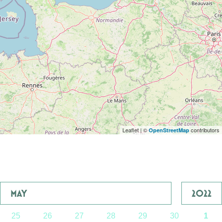
Leaflet | ©
contributors
OpenStreetMap
MAY
2022
25
26
27
28
29
30
1