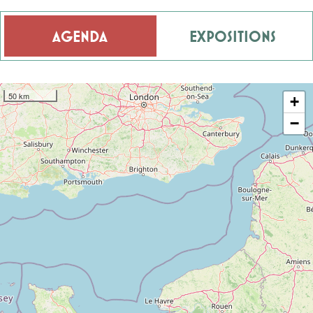
AGENDA
EXPOSITIONS
Menu
de
50 km
+
−
l’agenda