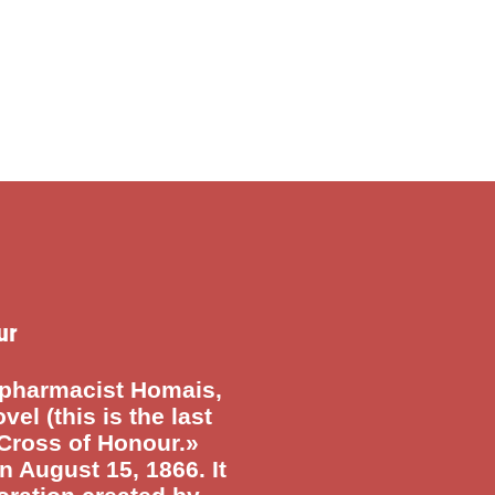
ur
pharmacist Homais,
el (this is the last
 Cross of Honour.»
n August 15, 1866. It