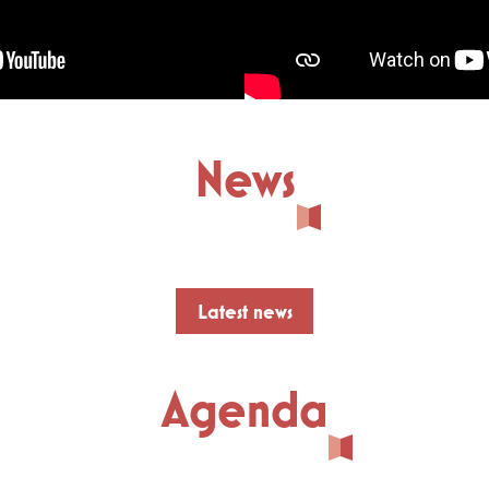
Gustave
Flaubert
News
Latest news
Agenda