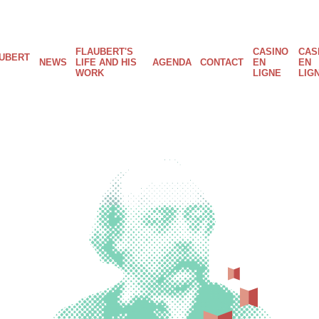
FLAUBERT'S
CASINO
CAS
ain
UBERT
NEWS
LIFE AND HIS
AGENDA
CONTACT
EN
EN
WORK
LIGNE
LIG
avigation
Bienvenue sur