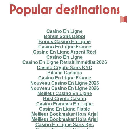
Popular destinations
Casino En Ligne
Bonus Sans Depot
Bonus Casino En Ligne
Casino En Ligne France
Casino En Ligne Argent Réel
Casino En Ligne
Casino En Ligne Retrait Immédiat 2026
Casino Crypto Sans KYC
Bitcoin Casinos
Casino En Ligne France
Nouveau Casino En Ligne 2026
Nouveau Casino En Ligne 2026
Meilleur Casino En Ligne
Best Crypto Casino
Casino Francais En Ligne
Casino En Ligne Fiable
Meilleur Bookmaker Hors Arjel
Meilleur Bookmaker Hors Arjel
Casino En Ligne Sans Kyc