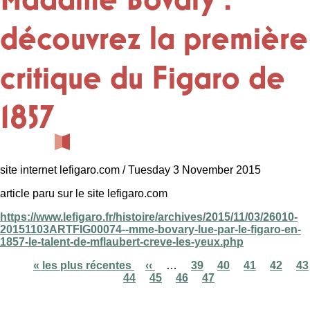
découvrez la première
critique du Figaro de
1857
site internet lefigaro.com / Tuesday 3 November 2015
article paru sur le site lefigaro.com
https://www.lefigaro.fr/histoire/archives/2015/11/03/26010-
20151103ARTFIG00074--mme-bovary-lue-par-le-figaro-en-
1857-le-talent-de-mflaubert-creve-les-yeux.php
First
« les plus récentes
Previous
‹‹
…
Page
39
Page
40
Page
41
Page
42
Pa
43
page
Page
44
page
Page
45
Page
46
Current
47
Pagination
page