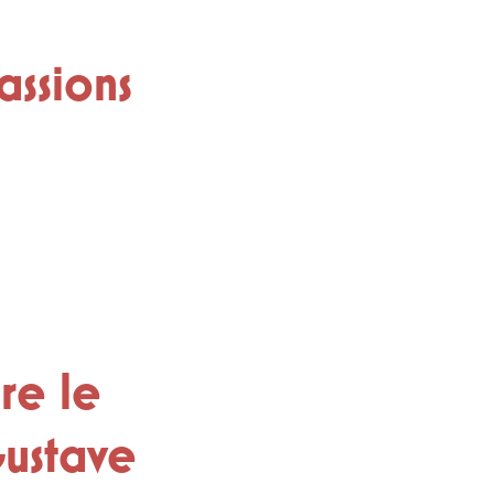
assions
re le
Gustave