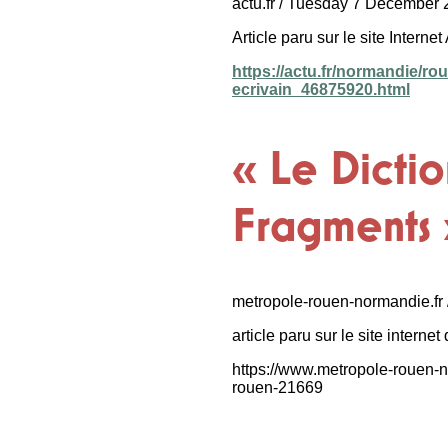
actu.fr / Tuesday 7 December
Article paru sur le site Internet 
https://actu.fr/normandie/ro
ecrivain_46875920.html
« Le Dictio
Fragments 
metropole-rouen-normandie.f
article paru sur le site interne
https://www.metropole-rouen-no
rouen-21669