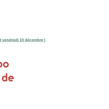
rt vendredi 10 décembre |
po
e de