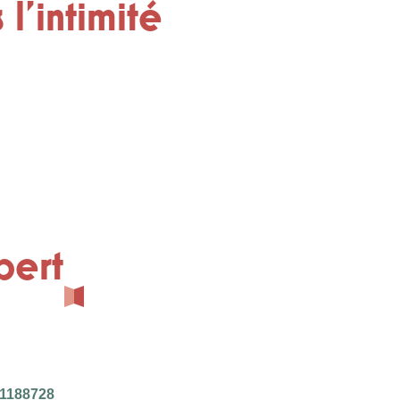
l'intimité
bert
01188728