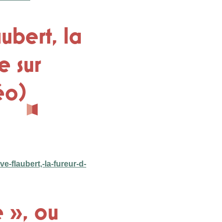
ubert, la
e sur
éo)
e-flaubert,-la-fureur-d-
 », ou