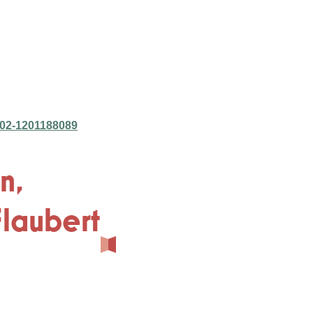
2-02-1201188089
n,
Flaubert