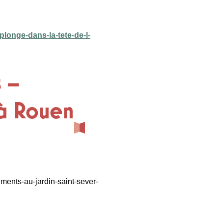
longe-dans-la-tete-de-l-
s –
 à Rouen
gments-au-jardin-saint-sever-