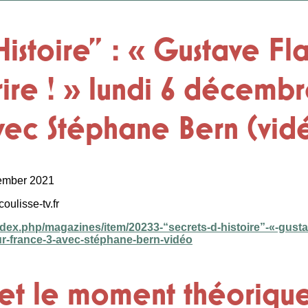
Histoire” : « Gustave Fla
rire ! » lundi 6 décembr
vec Stéphane Bern (vid
cember 2021
coulisse-tv.fr
index.php/magazines/item/20233-“secrets-d-histoire”-«-gustav
ur-france-3-avec-stéphane-bern-vidéo
 et le moment théorique