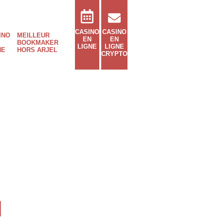
CASINO
CASINO
INO
MEILLEUR
EN
EN
BOOKMAKER
LIGNE
LIGNE
NE
HORS ARJEL
CRYPTO