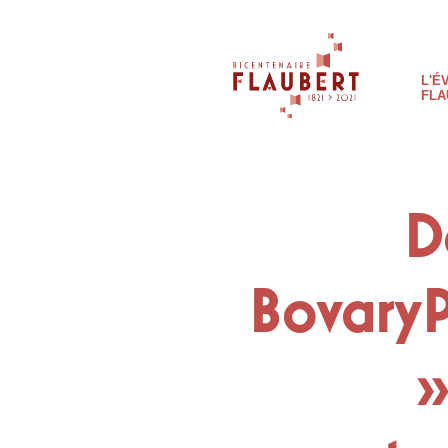
Skip
to
main
M
L'É
content
FLA
Flaubert
n
21
D
BovaryP
»