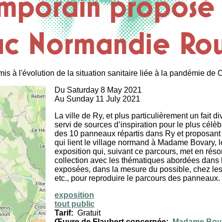
mporain proposé 
ac Normandie Ro
s à l'évolution de la situation sanitaire liée à la pandémie de 
Du Saturday 8 May 2021
Au Sunday 11 July 2021
La ville de Ry, et plus particulièrement un fait d
servi de sources d’inspiration pour le plus célèb
des 10 panneaux répartis dans Ry et proposant d
qui lient le village normand à Madame Bovary, 
exposition qui, suivant ce parcours, met en ré
collection avec les thématiques abordées dans
exposées, dans la mesure du possible, chez les
etc., pour reproduire le parcours des panneaux.
Type
exposition
de
Type
tout public
manifestation
de
Tarif
Gratuit
public
Œuvre de Flaubert concernée
Madame Bov