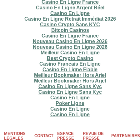
Casino En Ligne France
Casino En Ligne Argent Réel
Casino En Ligne
Casino En Ligne Retrait Immédiat 2026
Casino Crypto Sans KYC
Bitcoin Casinos
Casino En Ligne France
Nouveau Casino En Ligne 2026
Nouveau Casino En Ligne 2026
Meilleur Casino En Ligne
Best Crypto Casino
Casino Francais En Ligne
Casino En Ligne Fiable
Meilleur Bookmaker Hors Arjel
Meilleur Bookmaker Hors Arjel
Casino En Ligne Sans Kyc
Casino En Ligne Sans Kyc
Casino En Ligne
Poker Ligne
Casino En Ligne
Casino En Ligne
MENTIONS
ESPACE
REVUE DE
CONTACT
PARTENAIRES
LÉGALES
PRESSE
PRESSE