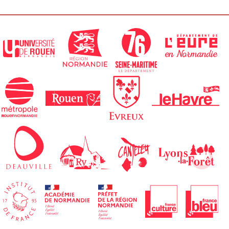
Footer
menu