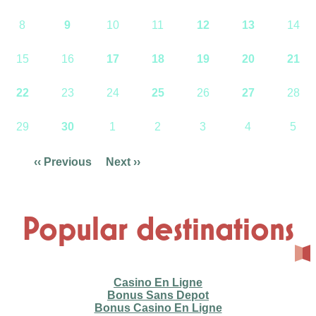
8
9
10
11
12
13
14
15
16
17
18
19
20
21
22
23
24
25
26
27
28
29
30
1
2
3
4
5
‹‹
Previous
Next
››
Pagination
Popular destinations
Casino En Ligne
Bonus Sans Depot
Bonus Casino En Ligne