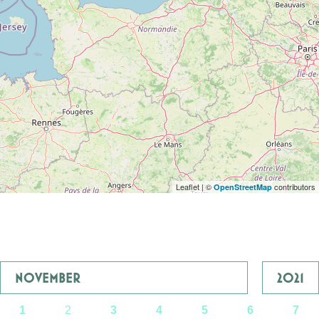
Leaflet | ©
contributors
OpenStreetMap
NOVEMBER
2021
1
2
3
4
5
6
7