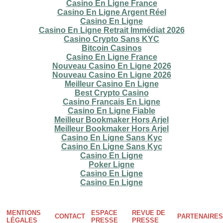
Casino En Ligne France
Casino En Ligne Argent Réel
Casino En Ligne
Casino En Ligne Retrait Immédiat 2026
Casino Crypto Sans KYC
Bitcoin Casinos
Casino En Ligne France
Nouveau Casino En Ligne 2026
Nouveau Casino En Ligne 2026
Meilleur Casino En Ligne
Best Crypto Casino
Casino Francais En Ligne
Casino En Ligne Fiable
Meilleur Bookmaker Hors Arjel
Meilleur Bookmaker Hors Arjel
Casino En Ligne Sans Kyc
Casino En Ligne Sans Kyc
Casino En Ligne
Poker Ligne
Casino En Ligne
Casino En Ligne
MENTIONS
ESPACE
REVUE DE
CONTACT
PARTENAIRES
LÉGALES
PRESSE
PRESSE