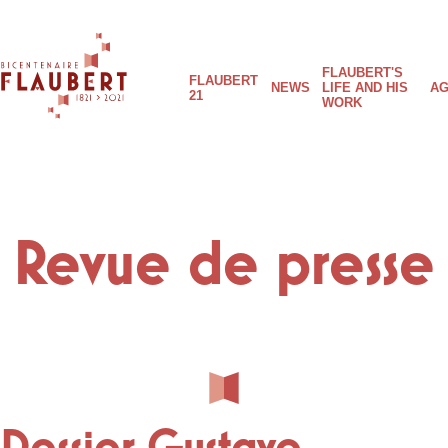
Skip
to
FLAUBERT'S
main
Main
FLAUBERT
NEWS
LIFE AND HIS
AG
content
21
WORK
Flaubert
navigation
21
Revue de presse
Dossier Gustave