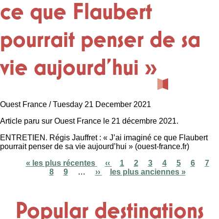
ce que Flaubert
pourrait penser de sa
vie aujourd’hui »
Ouest France / Tuesday 21 December 2021
Article paru sur Ouest France le 21 décembre 2021.
ENTRETIEN. Régis Jauffret : « J’ai imaginé ce que Flaubert
pourrait penser de sa vie aujourd’hui » (ouest-france.fr)
First
« les plus récentes
Previous
‹‹
Page
1
Page
2
Page
3
Current
4
Page
5
Page
6
Pag
7
page
8
Page
9
…
Next
››
page
Last
les plus anciennes »
page
Pagination
page
page
Popular destinations