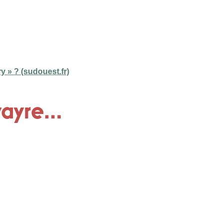
y » ? (sudouest.fr)
lvayre…