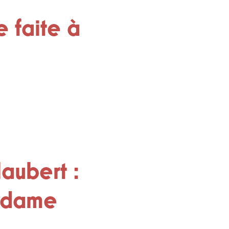
e faite à
aubert :
Madame