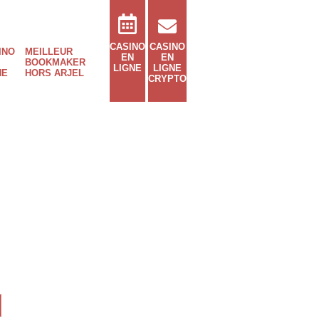
CASINO
CASINO
INO
MEILLEUR
EN
EN
BOOKMAKER
LIGNE
LIGNE
NE
HORS ARJEL
CRYPTO