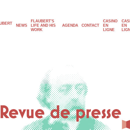
FLAUBERT'S
CASINO
CAS
ain
UBERT
NEWS
LIFE AND HIS
AGENDA
CONTACT
EN
EN
WORK
LIGNE
LIG
avigation
Revue de presse