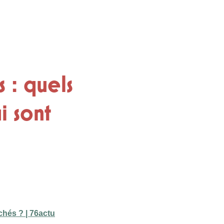
 : quels
i sont
chés ? | 76actu