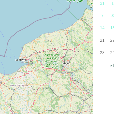
31
1
7
8
14
1
21
2
28
2
‹‹
Paginatio