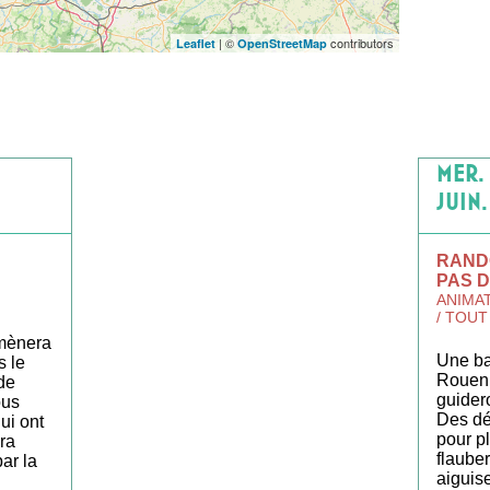
| ©
contributors
Leaflet
OpenStreetMap
MER. 
JUIN.
RAND
PAS 
ANIMAT
/ TOUT
 mènera
Une ba
s le
Rouen,
de
guider
ous
Des dé
ui ont
pour p
era
flauber
par la
aiguise