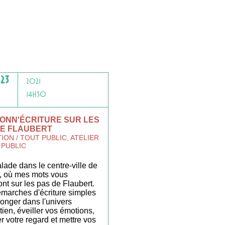
23
2021
14H30
ONN'ÉCRITURE SUR LES
DE FLAUBERT
ION / TOUT PUBLIC, ATELIER
 PUBLIC
lade dans le centre-ville de
 où mes mots vous
ont sur les pas de Flaubert.
marches d'écriture simples
longer dans l'univers
tien, éveiller vos émotions,
r votre regard et mettre vos