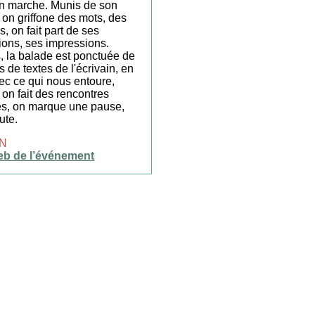
n marche. Munis de son
 on griffone des mots, des
, on fait part de ses
ions, ses impressions.
s, la balade est ponctuée de
s de textes de l'écrivain, en
vec ce qui nous entoure,
 on fait des rencontres
tes, on marque une pause,
ute.
N
eb de l’événement