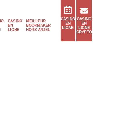
CASINO
CASINO
NO
CASINO
MEILLEUR
EN
EN
EN
BOOKMAKER
LIGNE
LIGNE
E
LIGNE
HORS ARJEL
CRYPTO