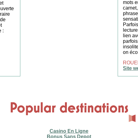
mots e
et
carnet,
uverte
phrases
raire
sensat
 de
Parfoi
t
lecture
 :
lien a
parfois
insoli
on éco
ROUE
Site w
Popular destinations
Casino En Ligne
Bonus Sans Depot