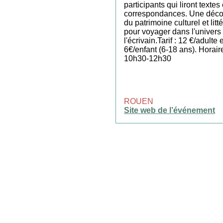
participants qui liront textes 
correspondances. Une déco
du patrimoine culturel et litté
pour voyager dans l'univers
l'écrivain.Tarif : 12 €/adulte e
6€/enfant (6-18 ans). Horaire
10h30-12h30
ROUEN
Site web de l’événement