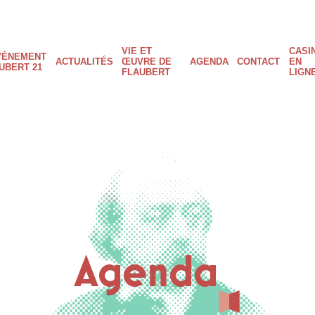
VIE ET
CASI
ain
VÉNEMENT
ACTUALITÉS
ŒUVRE DE
AGENDA
CONTACT
EN
UBERT 21
FLAUBERT
LIGN
avigation
Agenda