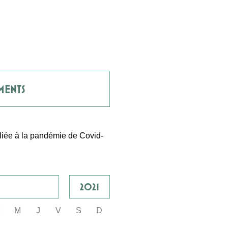
MENTS
 liée à la pandémie de Covid-
2021
M
M
J
V
S
D