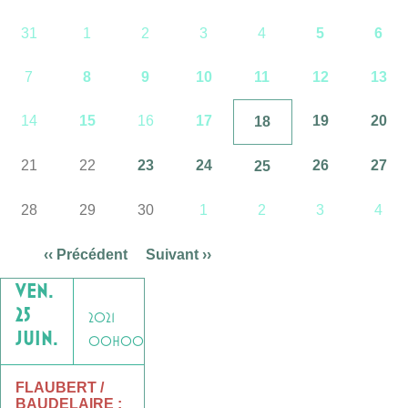
31
1
2
3
4
5
6
7
8
9
10
11
12
13
14
15
16
17
19
20
18
21
22
23
24
26
27
25
28
29
30
1
2
3
4
‹‹
Précédent
Suivant
››
Pagination
VEN.
25
2021
JUIN.
00H00
FLAUBERT /
BAUDELAIRE :