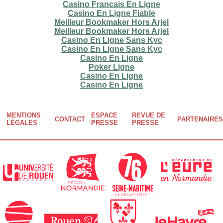
Casino Francais En Ligne
Casino En Ligne Fiable
Meilleur Bookmaker Hors Arjel
Meilleur Bookmaker Hors Arjel
Casino En Ligne Sans Kyc
Casino En Ligne Sans Kyc
Casino En Ligne
Poker Ligne
Casino En Ligne
Casino En Ligne
MENTIONS
ESPACE
REVUE DE
CONTACT
PARTENAIRES
Footer
LÉGALES
PRESSE
PRESSE
menu