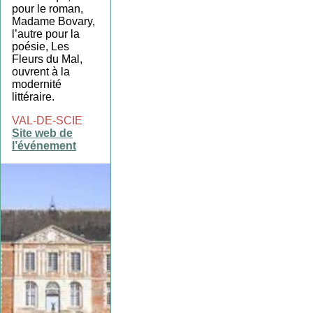
pour le roman,
Madame Bovary,
l’autre pour la
poésie, Les
Fleurs du Mal,
ouvrent à la
modernité
littéraire.
VAL-DE-SCIE
Site web de
l’événement