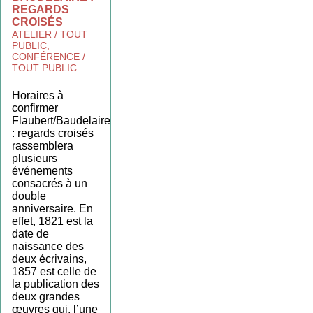
REGARDS
CROISÉS
ATELIER / TOUT
PUBLIC,
CONFÉRENCE /
TOUT PUBLIC
Horaires à
confirmer
Flaubert/Baudelaire
: regards croisés
rassemblera
plusieurs
événements
consacrés à un
double
anniversaire. En
effet, 1821 est la
date de
naissance des
deux écrivains,
1857 est celle de
la publication des
deux grandes
œuvres qui, l’une