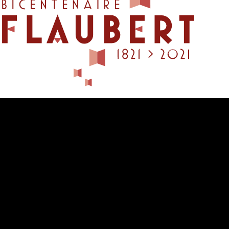
site internet
du
bicentenaire
de la
naissance de
Gustave