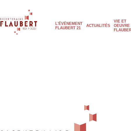
Aller
au
VIE ET
contenu
Main
L'ÉVÉNEMENT
ACTUALITÉS
OEUVRE
principal
FLAUBERT 21
FLAUBE
Flaubert
navigation
21
Bienvenue sur
Flaubert21.fr le