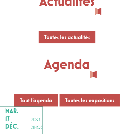
Actualités
Toutes les actualités
Agenda
Tout l’agenda
Toutes les expositions
MAR.
13
2022
DÉC.
21H05