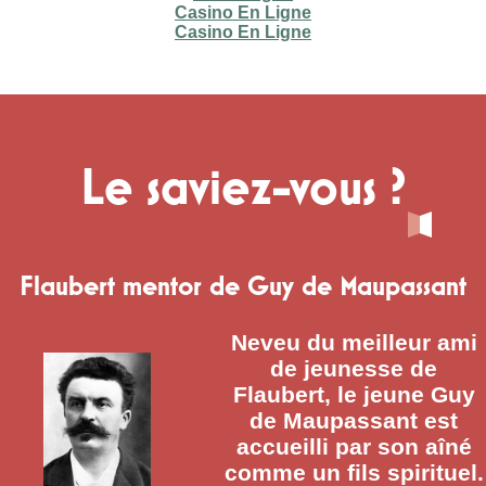
Casino En Ligne
Casino En Ligne
Le saviez-vous ?
Flaubert mentor de Guy de Maupassant
Neveu du meilleur ami
de jeunesse de
Flaubert, le jeune Guy
de Maupassant est
accueilli par son aîné
comme un fils spirituel.